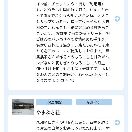
イン前、チェックアウト後もご利用可）
も、どうぞお時間の許す限り、わんこと走
って遊んでおくつろぎくださいね。 わんこ
とサップやカヌー、ロープウェイなど 大自
然の中、わんこと一緒に楽しめる施設もご
ざいます。 お食事は前菜からデザート、朝
ごはんのパンもすべて愛情込めた手作り。
温かいお料理は温かく、冷たいお料理は冷
たくをモットーにご提供しております。 専
属農家さんが作るとうもろこしも甘みがハ
ンパないと朝もぎとうもろこし（８月上
旬〜９月下旬）もお土産大好評です。 大切
なわんことのご旅行が、わ〜んだふる〜と
なりますようにU^ｪ^U
宿泊施設
尾瀬ポン
やまぶき荘
尾瀬や日光への中間点にあり、四季を通じ
て片品の自然をお楽しみいただけます。 村