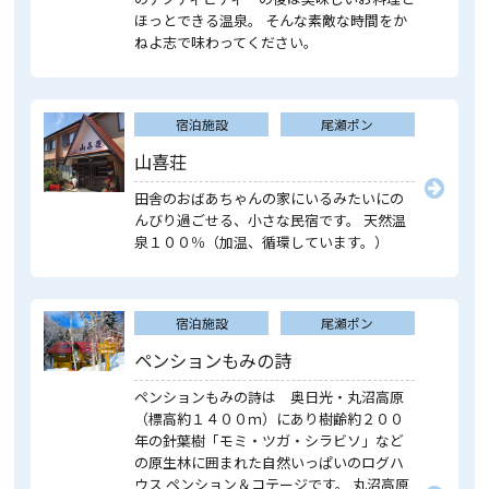
ほっとできる温泉。 そんな素敵な時間をか
ねよ志で味わってください。
宿泊施設
尾瀬ポン
山喜荘
田舎のおばあちゃんの家にいるみたいにの
んびり過ごせる、小さな民宿です。 天然温
泉１００％（加温、循環しています。）
宿泊施設
尾瀬ポン
ペンションもみの詩
ペンションもみの詩は 奥日光・丸沼高原
（標高約１４００ｍ）にあり樹齢約２００
年の針葉樹「モミ・ツガ・シラビソ」など
の原生林に囲まれた自然いっぱいのログハ
ウス ペンション＆コテージです。 丸沼高原