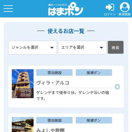
toggle
navigation
ログイン
新規登録
使えるお店一覧
検索
宿泊施設
尾瀬ポン
ヴィラ・アルコ
ゲレンデまで徒歩０分。ゲレンデ沿いの宿
です。
宿泊施設
尾瀬ポン
みよしや旅館