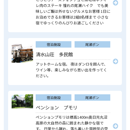
レ肉のステーキ 憧れの尾瀬ハイク でも美
味しいご飯は外せないグルメなお客様 1日に
お泊めできるお客様は2組8名様まで 小さな
宿でゆっくりのんびりお過ごしください
宿泊施設
尾瀬ポン
清水山荘 多民館
アットホームな宿。 夜はダンロを囲んで、
ワイン等、楽しみながら思い出を作ってく
ださい。
宿泊施設
尾瀬ポン
ペンション プモリ
ペンションプモリは標高1400m奥日光丸沼
高原の大自然の森に囲まれた静かな宿で
す。 日常から離れ、落ち着いた雰囲気の空