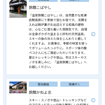
旅館こばやし
「温泉旅館こばやし」は、自然豊かな尾瀬
岩鞍高原にて家族で営むお宿です。 玄関を
入れば囲炉裏がお出迎えする和風の建物
は、心なごむ落ち着いた雰囲気です。 自慢
は全身ポカポカ温まると評判の天然温泉。
スキーの後の冷えた体をじんわりと癒して
くれますよ。 お食事は、季節の味覚を使っ
てボリュームたっぷりに。スポーツ後の腹
ペコさんにもご満足いただいております。
夏はトレッキングや登山、冬はスキーやス
ノボを楽しみに、「温泉旅館こばやし」へ
お越しください。
宿泊施設
尾瀬ポン
旅館かねよ志
スキー・スノボや登山・トレッキングなど
のアクティビティーの後は美味しいお料理と