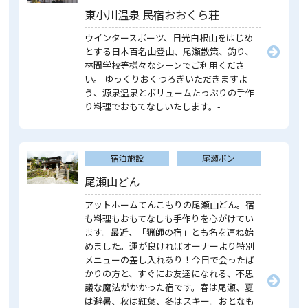
東小川温泉 民宿おおくら荘
ウインタースポーツ、日光白根山をはじめ
とする日本百名山登山、尾瀬散策、釣り、
林間学校等様々なシーンでご利用くださ
い。 ゆっくりおくつろぎいただきますよ
う、源泉温泉とボリュームたっぷりの手作
り料理でおもてなしいたします。-
宿泊施設
尾瀬ポン
尾瀬山どん
アットホームてんこもりの尾瀬山どん。宿
も料理もおもてなしも手作りを心がけてい
ます。最近、「猟師の宿」とも名を連ね始
めました。運が良ければオーナーより特別
メニューの差し入れあり！今日で会ったば
かりの方と、すぐにお友達になれる、不思
議な魔法がかかった宿です。春は尾瀬、夏
は避暑、秋は紅葉、冬はスキー。おとなも