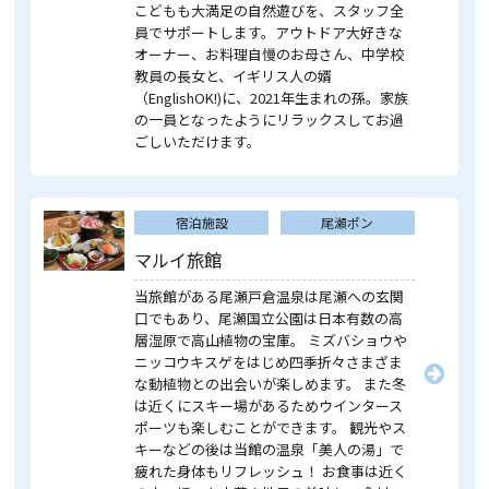
こどもも大満足の自然遊びを、スタッフ全
員でサポートします。アウトドア大好きな
オーナー、お料理自慢のお母さん、中学校
教員の長女と、イギリス人の婿
（EnglishOK!)に、2021年生まれの孫。家族
の一員となったようにリラックスしてお過
ごしいただけます。
宿泊施設
尾瀬ポン
マルイ旅館
当旅館がある尾瀬戸倉温泉は尾瀬への玄関
口でもあり、尾瀬国立公園は日本有数の高
層湿原で高山植物の宝庫。 ミズバショウや
ニッコウキスゲをはじめ四季折々さまざま
な動植物との出会いが楽しめます。 また冬
は近くにスキー場があるためウインタース
ポーツも楽しむことができます。 観光やス
キーなどの後は当館の温泉「美人の湯」で
疲れた身体もリフレッシュ！ お食事は近く