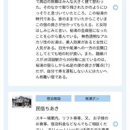
で周辺の旅館はみんな大きく建て替わっ
た。そのなかで取り残されたかのようにひ
っそりと息づいていたところ、この秘湯の
時代である。昔のままでいたからこそいま
この宿の良さが分かってもらえる、と女将
はしみじみと言い、秘湯の会員宿になった
ことを心から喜んでいる。 無色透明なアル
カリ性のお湯は、美人効果があると女性に
人気がある。日光や尾瀬への一方の玄関口
としてとても地の利が良い。また、路線バ
スがJR沼田駅から30分毎に出ているのは、
秘湯の宿らしからぬ足の便の良さが難点(？)
だが、自分で車を運転しない人にはたいへ
ん有難い宿である。
宿泊施設
尾瀬ポン
民宿ちあき
スキー場案内、リフト券等、又、 お子様の
お食事、宿泊料金などなんでもご相談くだ
さい。 ボリュームいっぱい!手作りのお食事