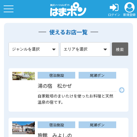
toggle
navigation
ログイン
新規登録
使えるお店一覧
検索
宿泊施設
尾瀬ポン
湯の宿 松かぜ
自家栽培のまいたけを使ったお料理と天然
温泉の宿です。
宿泊施設
尾瀬ポン
旅館 みよしの