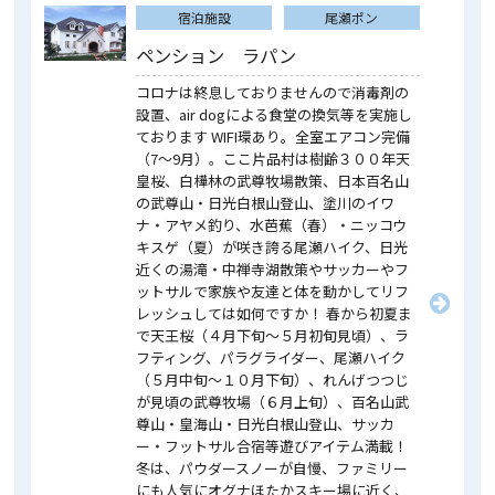
宿泊施設
尾瀬ポン
ペンション ラパン
コロナは終息しておりませんので消毒剤の
設置、air dogによる食堂の換気等を実施し
ております WIFI環あり。全室エアコン完備
（7～9月）。ここ片品村は樹齢３００年天
皇桜、白樺林の武尊牧場散策、日本百名山
の武尊山・日光白根山登山、塗川のイワ
ナ・アヤメ釣り、水芭蕉（春）・ニッコウ
キスゲ（夏）が咲き誇る尾瀬ハイク、日光
近くの湯滝・中禅寺湖散策やサッカーやフ
ットサルで家族や友達と体を動かしてリフ
レッシュしては如何ですか！ 春から初夏ま
で天王桜（４月下旬～５月初旬見頃）、ラ
フティング、パラグライダー、尾瀬ハイク
（５月中旬～１０月下旬）、れんげつつじ
が見頃の武尊牧場（６月上旬）、百名山武
尊山・皇海山・日光白根山登山、サッカ
ー・フットサル合宿等遊びアイテム満載！
冬は、パウダースノーが自慢、ファミリー
にも人気にオグナほたかスキー場に近く、