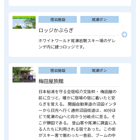
宿泊施設
尾瀬ポン
ロッジかぶらぎ
ホワイトワールド尾瀬岩鞍スキー場のゲレ
ンデ内に建つロッジです。
宿泊施設
尾瀬ポン
梅田屋旅館
日本秘湯を守る会宿紹介文抜粋・ 梅田屋の
前に立つと、確かに宿場の宿に着いたと安
らぎを覚える。 関越自動車道の沼田インタ
ーから日光へ行く通称沼田街道は、40分ほ
どで尾瀬の山へと向かう分岐点に至る。そ
こが鎌田である。 登山客や尾瀬に調査に入
る人たちに利用される宿であった。この街
がスキー客で賑わった一昔前、ブームの中