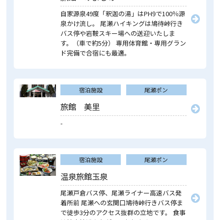
自家源泉49度「釈迦の湯」はPH9で100％源
泉かけ流し。 尾瀬ハイキングは鳩待峠行き
バス停や岩鞍スキー場への送迎いたしま
す。（車で約5分） 専用体育館・専用グラン
ド完備で合宿にも最適。
宿泊施設
尾瀬ポン
旅館 美里
-
宿泊施設
尾瀬ポン
温泉旅館玉泉
尾瀬戸倉バス停、尾瀬ライナー高速バス発
着所前 尾瀬への玄関口鳩待峠行きバス停ま
で徒歩3分のアクセス抜群の立地です。 食事