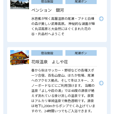
宿泊施設
尾瀬ポン
ペンション 銀河
水芭蕉が咲く高層湿原の尾瀬・ブナと白樺
の森が美しい武尊高原。 神秘的な湖面が輝
く丸沼高原と大自然にはぐくまれた花の
谷・片品村へようこそ
宿泊施設
尾瀬ポン
花咲温泉 よしや荘
春から秋はサッカー・野球などの各種スポ
ーツ合宿、百名山登山、ほたか牧場、尾瀬
へのアクセス拠点。そして冬はスキー、ス
ノーボードなどにご利用頂けます。 当館の
温泉「よしや莊の湯」では48度の源泉が絶
えず流れている掛け流しの温泉です。泉質
はアルカリ単純温泉で無色透明です。源泉
は地下1,200mからポンプでくみ上げていま
すので、24時間いつでもご入浴できます。