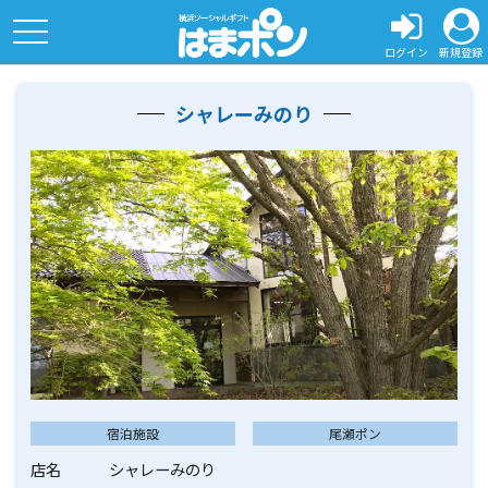
toggle
navigation
ログイン
新規登録
シャレーみのり
宿泊施設
尾瀬ポン
店名
シャレーみのり