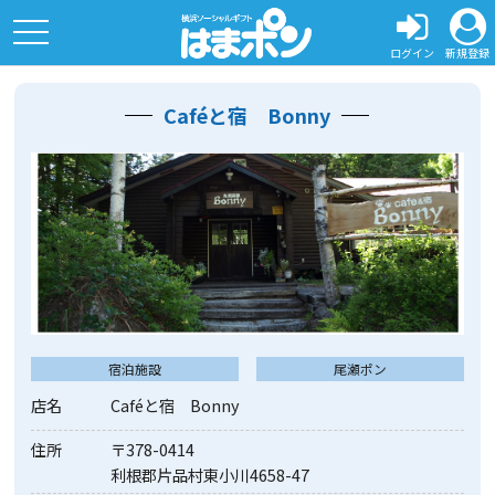
toggle
navigation
ログイン
新規登録
Caféと宿 Bonny
宿泊施設
尾瀬ポン
店名
Caféと宿 Bonny
住所
〒378-0414
利根郡片品村東小川4658-47