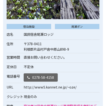
宿泊施設
尾瀬ポン
店名
国民宿舎尾瀬ロッジ
住所
〒378-0411
利根郡片品村戸倉中原山898-9
営業時間
直接お問い合わせください。
定休日
不定休
電話番号
0278-58-4158
URL
http://www5.kannet.ne.jp/~oze/
クレジット
現金のみ
特典
宿泊者は戸倉の尾瀬ロッジ専用駐車場を無料でご