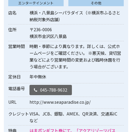
エンターテインメント
その他
店名
横浜・八景島シーパラダイス（※横浜市ふるさと
納税対象外店舗）
住所
〒236-0006
横浜市金沢区八景島
営業時間
時期・季節により異なります。詳しくは、公式ホ
ームページをご確認ください。 ※悪天候、貸切営
業などにより営業時間の変更および臨時休園を行
う場合がございます。
定休日
年中無休
電話番号
045-788-9632
URL
http://www.seaparadise.co.jp/
クレジット
VISA、JCB、銀聯、AMEX、QR決済、交通系IC
など
特典
はまポンギフト券にて、「アクアリゾーツパス