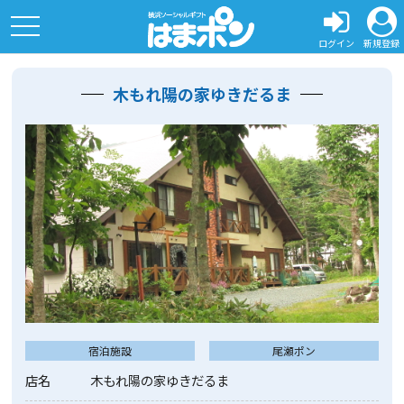
toggle
navigation
ログイン
新規登録
木もれ陽の家ゆきだるま
宿泊施設
尾瀬ポン
店名
木もれ陽の家ゆきだるま