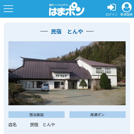
toggle
navigation
ログイン
新規登録
民宿 とんや
宿泊施設
尾瀬ポン
店名
民宿 とんや