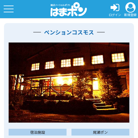
toggle
navigation
ログイン
新規登録
ペンションコスモス
宿泊施設
尾瀬ポン