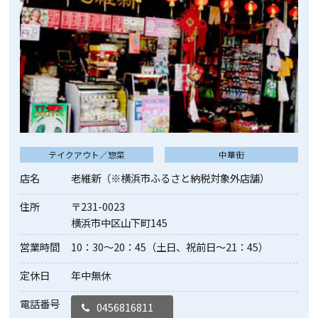
テイクアウト／惣菜
中華街
店名
老維新（※横浜市ふるさと納税対象外店舗）
住所
〒231-0023
横浜市中区山下町145
営業時間
10：30～20：45（土日、祝前日〜21：45）
定休日
年中無休
電話番号
0456816811