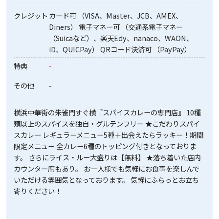
クレジット
カード可 （VISA、Master、JCB、AMEX、
Diners） 電子マネー可 （交通系電子マネー
（Suicaなど）、楽天Edy、nanaco、WAON、
iD、QUICPay） QRコード決済可 （PayPay）
特典
-
その他
-
横浜中華街の朱雀門すぐ横『スパイスカレーの専門店』 10種
類以上のスパイスを独自・グルテンフリー ★こだわりスパイ
スカレー レギュラーメニュー5種＋出会えたらラッキー！期間
限定メニュー 全カレー6種のトッピング付きとなっておりま
す。 さらにライス・ルー大盛りは【無料】 ★落ち着いた店内
カウンター席もあり。 お一人様でも気軽にお食事を楽しんで
いただける雰囲気となっております。 気軽にふらっとお立ち
寄りください！