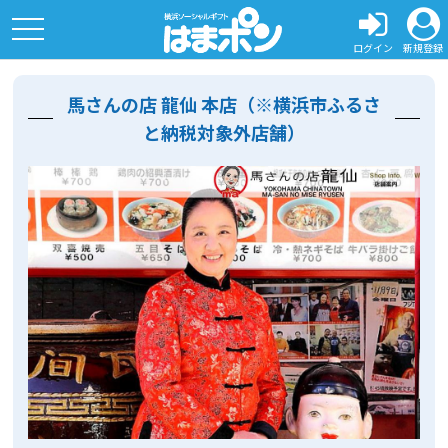
toggle
navigation
ログイン
新規登録
馬さんの店 龍仙 本店（※横浜市ふるさ
と納税対象外店舗）