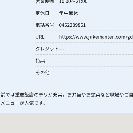
営業時間
10:00〜21:00
定休日
年中無休
電話番号
0452289861
URL
https://www.jukeihanten.com/gd
クレジット
---
特典
---
その他
店舗では重慶飯店のデリが充実。お弁当やお惣菜など職場やご
トメニューが人気です。