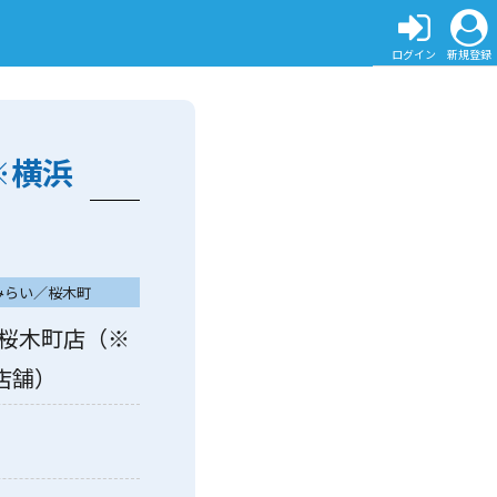
ログイン
新規登録
※横浜
みらい／桜木町
ァル桜木町店（※
店舗）