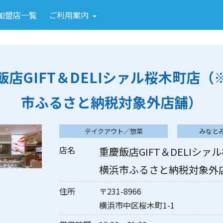
加盟店一覧
ご利用案内
飯店GIFT＆DELIシァル桜木町店（
市ふるさと納税対象外店舗）
テイクアウト／惣菜
みなと
店名
重慶飯店GIFT＆DELIシ
横浜市ふるさと納税対象外
住所
〒231-8966
横浜市中区桜木町1-1