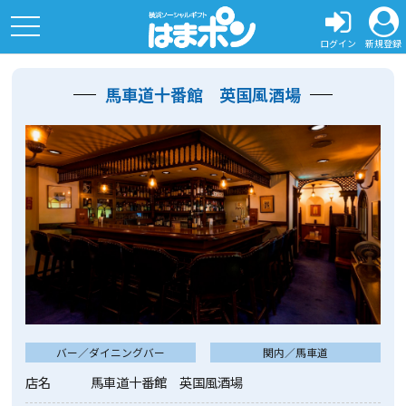
toggle
navigation
ログイン
新規登録
馬車道十番館 英国風酒場
バー／ダイニングバー
関内／馬車道
店名
馬車道十番館 英国風酒場