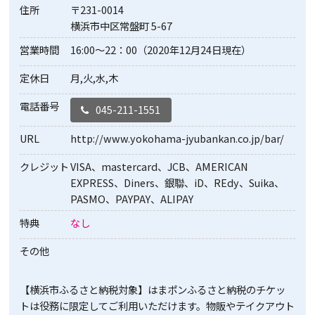
住所
〒231-0014
横浜市中区常盤町 5-67
営業時間
16:00～22：00（2020年12月24日現在）
定休日
月,火,水,木
電話番号
045-211-1551
URL
http://www.yokohama-jyubankan.co.jp/bar/
クレジット
VISA、mastercard、JCB、AMERICAN
EXPRESS、Diners、銀聯、iD、REdy、Suika、
PASMO、PAYPAY、ALIPAY
特典
なし
その他
【横浜市ふるさと納税対象】はまポンふるさと納税のチケッ
トは役務に限定してご利用いただけます。物販やテイクアウト