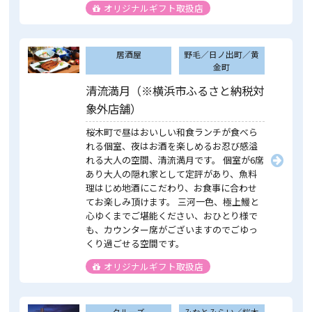
オリジナルギフト取扱店
居酒屋
野毛／日ノ出町／黄
金町
清流満月（※横浜市ふるさと納税対
象外店舗）
桜木町で昼はおいしい和食ランチが食べら
れる個室、夜はお酒を楽しめるお忍び感溢
れる大人の空間、清流満月です。 個室が6席
あり大人の隠れ家として定評があり、魚料
理はじめ地酒にこだわり、お食事に合わせ
てお楽しみ頂けます。 三河一色、極上鰻と
心ゆくまでご堪能ください、おひとり様で
も、カウンター席がございますのでごゆっ
くり過ごせる空間です。
オリジナルギフト取扱店
クルーズ
みなとみらい／桜木