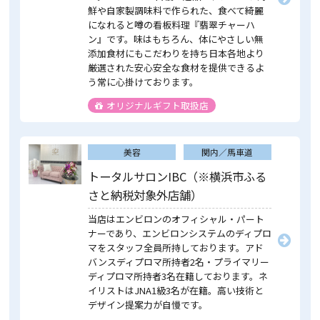
鮮や自家製調味料で作られた、食べて綺麗
になれると噂の看板料理『翡翠チャーハ
ン』です。味はもちろん、体にやさしい無
添加食材にもこだわりを持ち日本各地より
厳選された安心安全な食材を提供できるよ
う常に心掛けております。
オリジナルギフト取扱店
美容
関内／馬車道
トータルサロンIBC（※横浜市ふる
さと納税対象外店舗）
当店はエンビロンのオフィシャル・パート
ナーであり、エンビロンシステムのディプロ
マをスタッフ全員所持しております。アド
バンスディプロマ所持者2名・プライマリー
ディプロマ所持者3名在籍しております。ネ
イリストはJNA1級3名が在籍。高い技術と
デザイン提案力が自慢です。