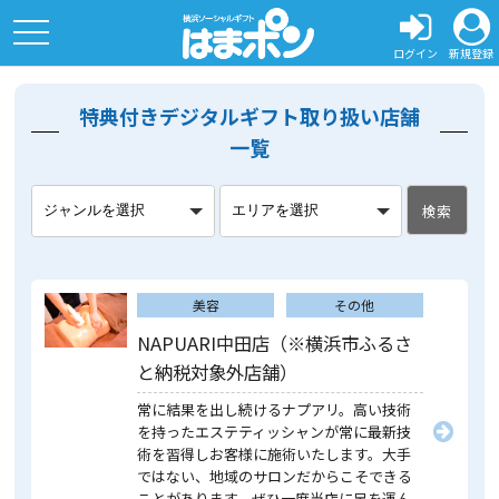
toggle
navigation
ログイン
新規登録
特典付きデジタルギフト取り扱い店舗
一覧
検索
美容
その他
NAPUARI中田店（※横浜市ふるさ
と納税対象外店舗）
常に結果を出し続けるナプアリ。高い技術
を持ったエステティッシャンが常に最新技
術を習得しお客様に施術いたします。大手
ではない、地域のサロンだからこそできる
ことがあります。ぜひ一度当店に足を運ん