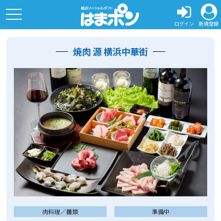
toggle
navigation
ログイン
新規登録
焼肉 源 横浜中華街
肉料理／麺類
準備中