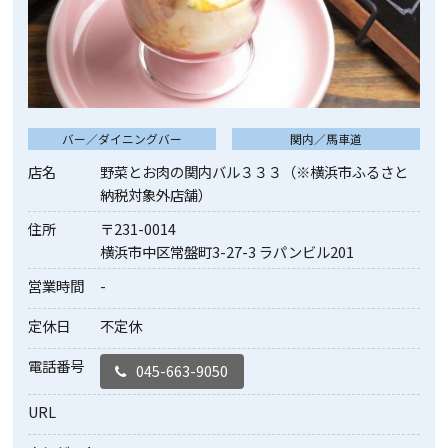
バー／ダイニングバー
関内／馬車道
店名
野菜とお肉の関内バル３３３（※横浜市ふるさと
納税対象外店舗）
住所
〒231-0014
横浜市中区常盤町3-27-3 ラパンビル201
営業時間
-
定休日
不定休
電話番号
045-663-9050
URL