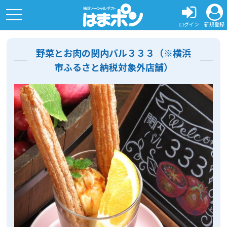
toggle
navigation
ログイン
新規登録
野菜とお肉の関内バル３３３（※横浜
市ふるさと納税対象外店舗）