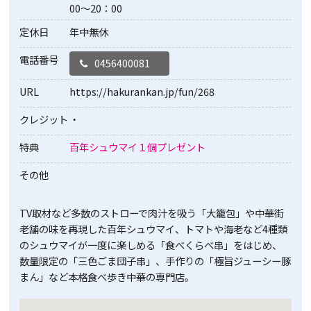
00～20：00
定休日
年中無休
電話番号
0456400081
URL
https://hakurankan.jp/fun/268
クレジット
・
特典
百年シュウマイ１個プレゼント
その他
TV取材など多数のストローで肉汁を吸う「大籠包」や中華街
老舗の味を再現した百年シュウマイ、トマトや海老など4種類
のシュウマイが一度に楽しめる「食べくらべ串」をはじめ、
数量限定の「三色ごま団子串」、手作りの「極旨ジューシー豚
まん」など本格食べ歩き中華の専門店。