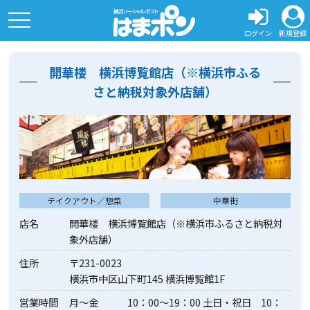
toggle
navigation
ログイン
新規登録
開華楼 横浜博覧館店（※横浜市ふる
さと納税対象外店舗）
テイクアウト／惣菜
中華街
店名
開華楼 横浜博覧館店（※横浜市ふるさと納税対
象外店舗）
住所
〒231-0023
横浜市中区山下町145 横浜博覧館1F
営業時間
月～金 10：00～19：00 土日・祝日 10：