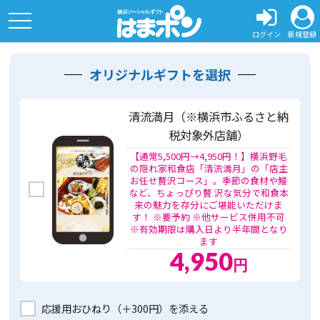
toggle
navigation
ログイン
新規登録
オリジナルギフトを選択
清流満月（※横浜市ふるさと納
税対象外店舗）
【通常5,500円→4,950円！】横浜野毛
の隠れ家和食店「清流満月」の「店主
お任せ贅沢コース」。季節の食材や鰻
など、ちょっぴり贅 沢な気分で和食本
来の魅力を存分にご堪能いただけま
す！ ※要予約 ※他サービス併用不可
※有効期限は購入日より半年間となり
ます
4,950
円
応援用おひねり（＋300円）を添える